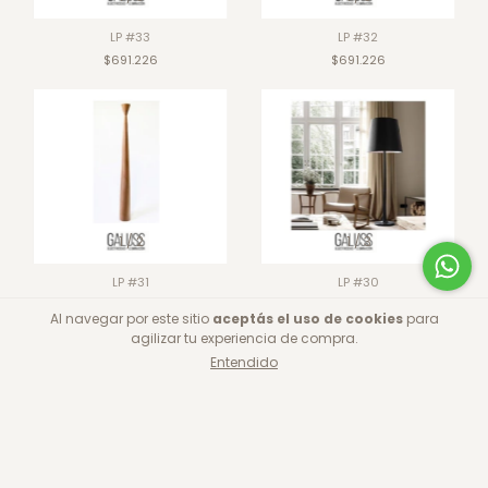
LP #33
LP #32
$691.226
$691.226
1
/
2
1
/
3
LP #31
LP #30
$3.150.400
$1.882.155
Al navegar por este sitio
aceptás el uso de cookies
para
2 colores
agilizar tu experiencia de compra.
Entendido