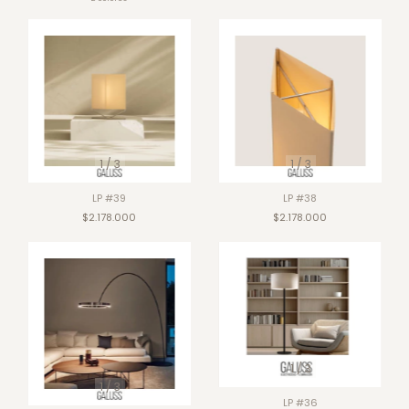
1
/
3
1
/
3
LP #39
LP #38
$2.178.000
$2.178.000
1
/
3
1
/
3
LP #36