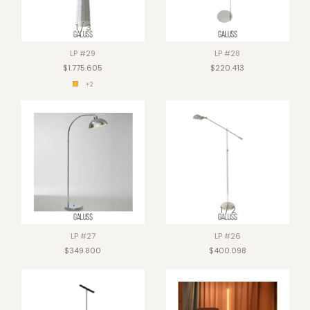
1
/
3
LP #29
LP #28
$1.775.605
$220.413
+2
1
/
2
LP #27
LP #26
$349.800
$400.098