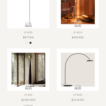
1
/
4
1
/
2
LP #25
LP #24
$877.991
$353.892
1
/
3
1
/
3
LP #41
LP #40
$3.150.400
$1.274.130
2 colores