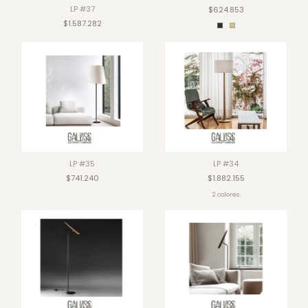
LP #37
$624.853
$1.587.282
1
/
4
1
/
4
LP #35
LP #34
$741.240
$1.882.155
2 colores
1
/
3
1
/
3