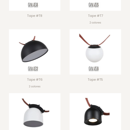
1
/
4
1
/
5
Tape #T8
Tape #T7
2 colores
1
/
7
1
/
4
Tape #T6
Tape #T5
2 colores