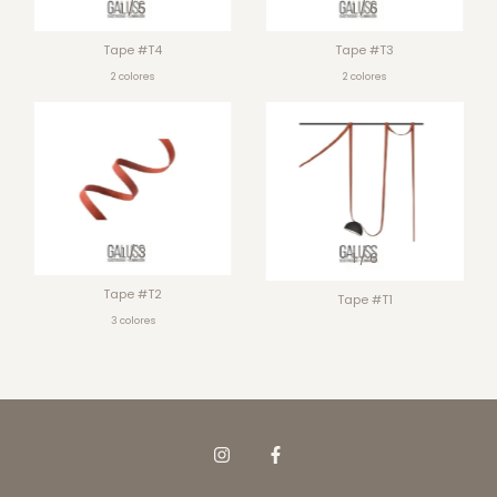
1
/
5
1
/
6
Tape #T4
Tape #T3
2 colores
2 colores
1
/
3
1
/
6
Tape #T2
Tape #T1
3 colores