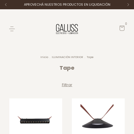
APROVECHÁ NUESTROS PRODUCTOS EN LIQUIDACIÓN
0
Inicio
.
ILUMINACIÓN INTERIOR
.
Tape
Tape
Filtrar