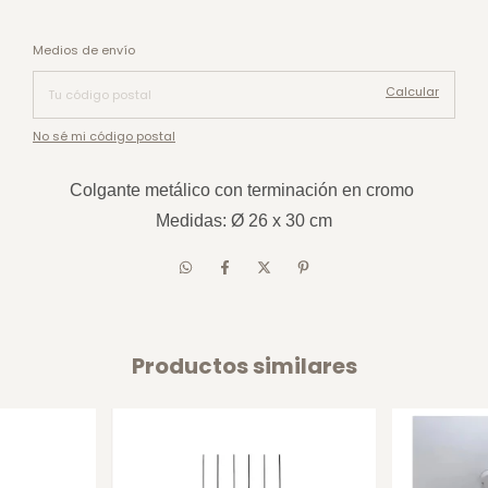
Cambiar CP
Entregas para el CP:
Medios de envío
Calcular
No sé mi código postal
Colgante metálico con terminación en cromo
Medidas: Ø 26 x 30 cm
Productos similares