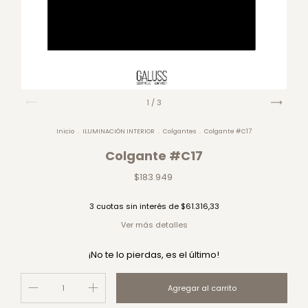
1
/
3
Inicio
.
ILUMINACIÓN INTERIOR
.
Colgantes
.
Colgante #C17
Colgante #C17
$183.949
3
cuotas sin interés de
$61.316,33
Ver más detalles
¡No te lo pierdas, es el último!