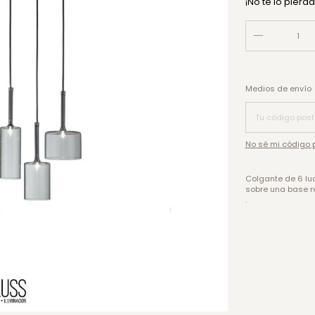
¡No te lo pierda
Entregas para el 
Medios de envío
No sé mi código 
Colgante de 6 luc
sobre una base r
.