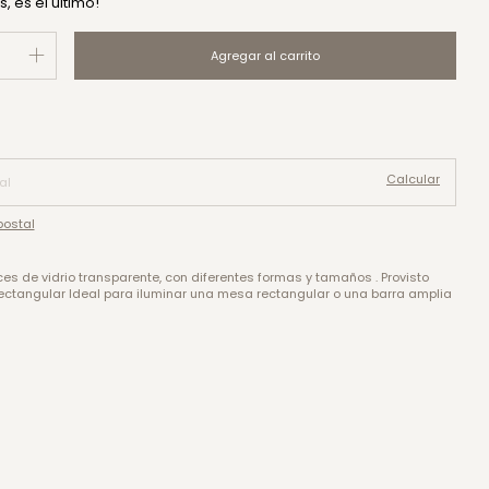
s, es el último!
Cambiar CP
CP:
Calcular
postal
es de vidrio transparente, con diferentes formas y tamaños . Provisto
ectangular Ideal para iluminar una mesa rectangular o una barra amplia