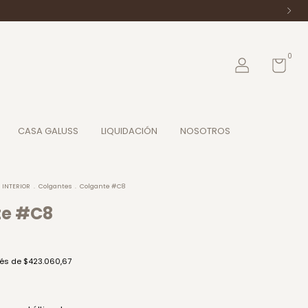
0
CASA GALUSS
LIQUIDACIÓN
NOSOTROS
 INTERIOR
.
Colgantes
.
Colgante #C8
te #C8
rés de
$423.060,67