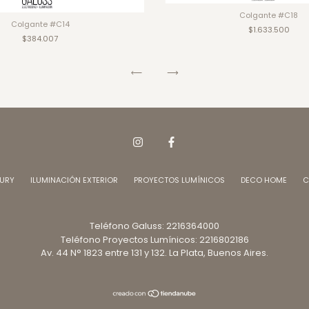
Colgante #C18
Colgante #C14
$1.633.500
$384.007
XURY
ILUMINACIÓN EXTERIOR
PROYECTOS LUMÍNICOS
DECO HOME
C
Teléfono Galuss: 2216364000
Teléfono Proyectos Lumínicos: 2216802186
Av. 44 N° 1823 entre 131 y 132. La Plata, Buenos Aires.