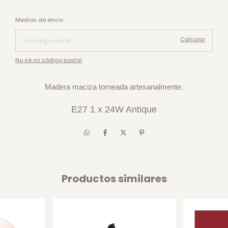
Cambiar CP
Entregas para el CP:
Medios de envío
Calcular
No sé mi código postal
Madera maciza torneada artesanalmente.
E27 1 x 24W Antique
Productos similares