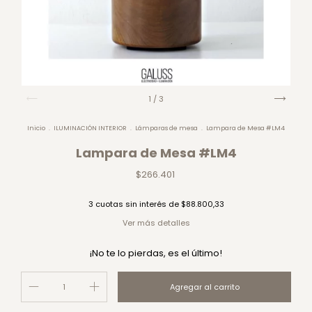
1
/
3
Inicio
.
ILUMINACIÓN INTERIOR
.
Lámparas de mesa
.
Lampara de Mesa #LM4
Lampara de Mesa #LM4
$266.401
3
cuotas sin interés de
$88.800,33
Ver más detalles
¡No te lo pierdas, es el último!