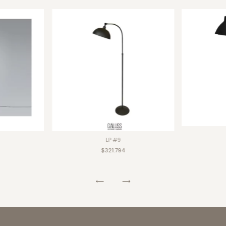
LP #9
$321.794