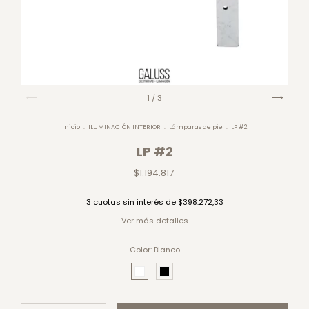
1
/
3
Inicio
.
ILUMINACIÓN INTERIOR
.
Lámparas de pie
.
LP #2
LP #2
$1.194.817
3
cuotas sin interés de
$398.272,33
Ver más detalles
Color:
Blanco