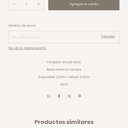
Cambiar CP
Entregas para el CP:
Medios de envío
Calcular
No sé mi código postal
Lámpara de pie arco.
Base marmol carrara.
Regulable. 2,30m x altura 2.30m
1xE27
Productos similares